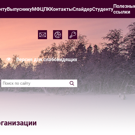
Полезны
нту
Выпуснику
МФЦПК
Контакты
Слайдер
Студенту
ссылки
Версия для слабовидящих
рганизации