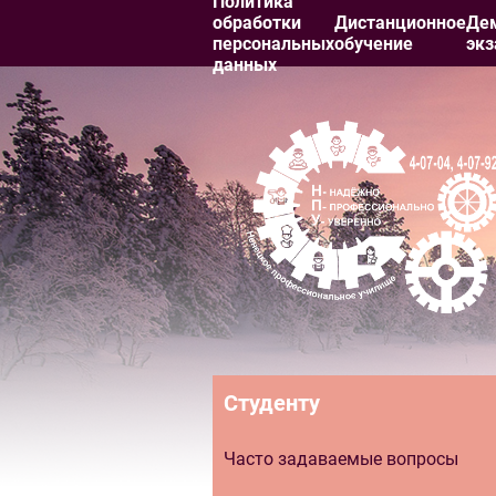
Политика
обработки
Дистанционное
Де
персональных
обучение
эк
данных
Студенту
Часто задаваемые вопросы