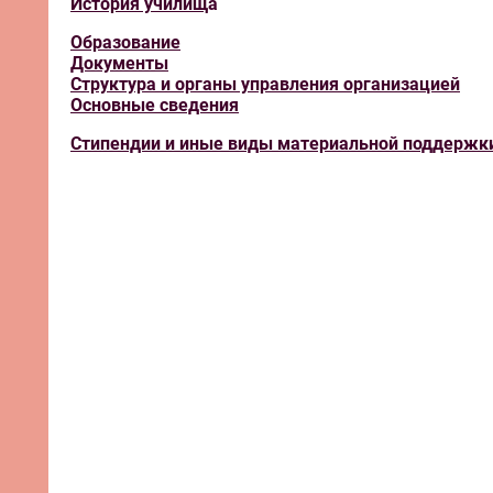
История училищ
а
Образование
Документы
Структура и органы управления организацией
Основные сведения
Стипендии и иные виды материальной поддержк